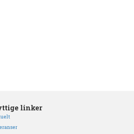
ttige linker
uelt
eranser