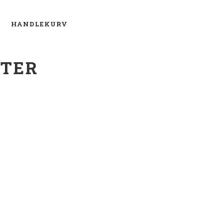
O
HANDLEKURV
KTER