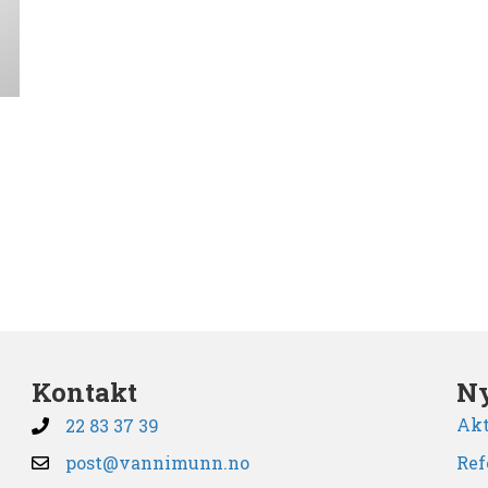
Kontakt
Ny
Akt
22 83 37 39
post@vannimunn.no
Ref