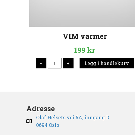
VIM varmer
199
kr
VIM
-
+
Legg i handlekurv
varmer
antall
Adresse
Olaf Helsets vei 5A, inngang D
0694 Oslo