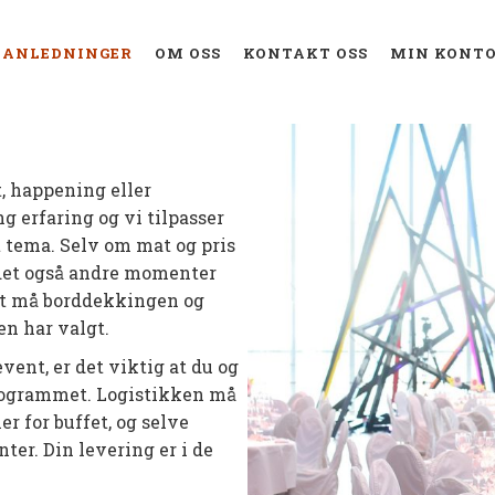
ANLEDNINGER
OM OSS
KONTAKT OSS
MIN KONT
t, happening eller
g erfaring og vi tilpasser
 tema. Selv om mat og pris
 det også andre momenter
nst må borddekkingen og
en har valgt.
vent, er det viktig at du og
 programmet. Logistikken må
r for buffet, og selve
er. Din levering er i de