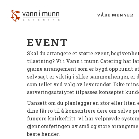
VÅRE MENYER
EVENT
Skal du arrangere et større event, begivenhe
tilsetning? Vi i Vann i munn Catering har lan
gjerne arrangement som er bygd opp rundt et
selvsagt er viktig i slike sammenhenger, er
som teller ved valg av leverandør. Ikke mi
serveringsutstyret tilpasses konseptet kund
Uansett om du planlegger en stor eller liten e
dine får ro til å konsentrere dere om selve
fungere knirkefritt. Vi har velprøvde systeme
gjennomføringen av små og store arrangement
beste hender.