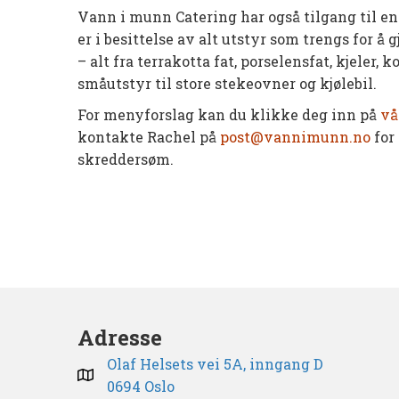
Vann i munn Catering har også tilgang til en 
er i besittelse av alt utstyr som trengs for 
– alt fra terrakotta fat, porselensfat, kjeler,
småutstyr til store stekeovner og kjølebil.
For menyforslag kan du klikke deg inn på
vå
kontakte Rachel på
post@vannimunn.no
for
skreddersøm.
Adresse
Olaf Helsets vei 5A, inngang D
0694 Oslo