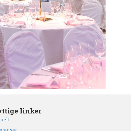
ttige linker
uelt
eranser