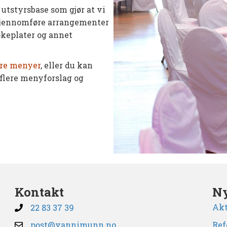
utstyrsbase som gjør at vi
å gjennomføre arrangementer
 kokeplater og annet
re menyer
, eller du kan
 flere menyforslag og
Kontakt
Ny
Akt
22 83 37 39
post@vannimunn.no
Ref