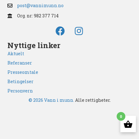
post@vannimunn.no
Org. nr: 982 377 714
Nyttige linker
Aktuelt
Referanser
Presseomtale
Betingelser
Personvern
© 2026 Vann i munn.
Alle rettigheter.
0