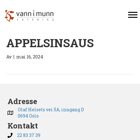
APPELSINSAUS
Av
|
mai 16, 2024
Adresse
Olaf Helsets vei 5A, inngang D
0694 Oslo
Kontakt
22 83 37 39