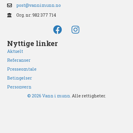
post@vannimunn.no
Org. nr: 982 377 714
Nyttige linker
Aktuelt
Referanser
Presseomtale
Betingelser
Personvern
© 2026 Vann i munn.
Alle rettigheter.