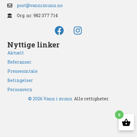
post@vannimunn.no
Org. nr: 982 377 714
Nyttige linker
Aktuelt
Referanser
Presseomtale
Betingelser
Personvern
© 2026 Vann i munn.
Alle rettigheter.
0