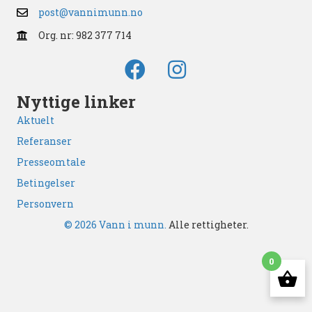
post@vannimunn.no
Org. nr: 982 377 714
Nyttige linker
Aktuelt
Referanser
Presseomtale
Betingelser
Personvern
© 2026 Vann i munn.
Alle rettigheter.
0