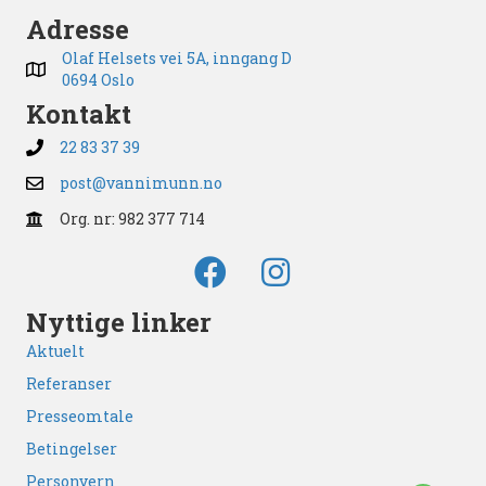
Adresse
Olaf Helsets vei 5A, inngang D
0694 Oslo
Kontakt
22 83 37 39
post@vannimunn.no
Org. nr: 982 377 714
Nyttige linker
Aktuelt
Referanser
Presseomtale
Betingelser
Personvern