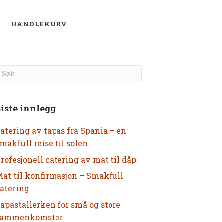
O
HANDLEKURV
Siste innlegg
atering av tapas fra Spania – en
makfull reise til solen
rofesjonell catering av mat til dåp
at til konfirmasjon – Smakfull
atering
apastallerken for små og store
sammenkomster