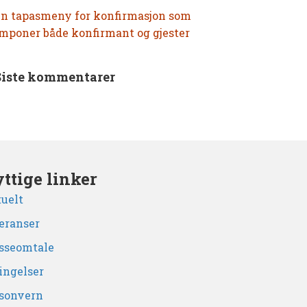
n tapasmeny for konfirmasjon som
mponer både konfirmant og gjester
Siste kommentarer
ttige linker
uelt
eranser
sseomtale
ingelser
sonvern