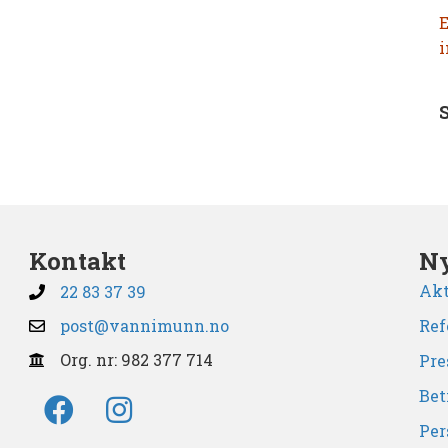
E
i
Kontakt
Ny
Akt
22 83 37 39
post@vannimunn.no
Ref
Org. nr: 982 377 714
Pre
Bet
Per