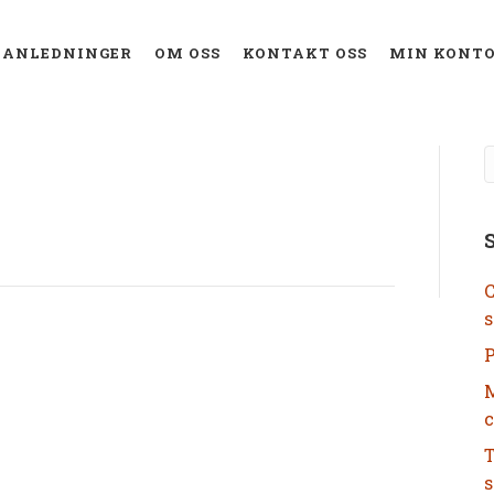
ANLEDNINGER
OM OSS
KONTAKT OSS
MIN KONT
C
s
P
M
c
T