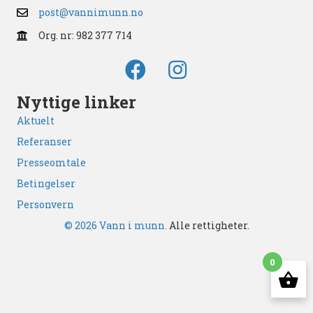
post@vannimunn.no
Org. nr: 982 377 714
Nyttige linker
Aktuelt
Referanser
Presseomtale
Betingelser
Personvern
© 2026 Vann i munn.
Alle rettigheter.
0