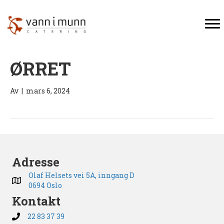
ØRRET
Av
|
mars 6, 2024
Adresse
Olaf Helsets vei 5A, inngang D
0694 Oslo
Kontakt
22 83 37 39