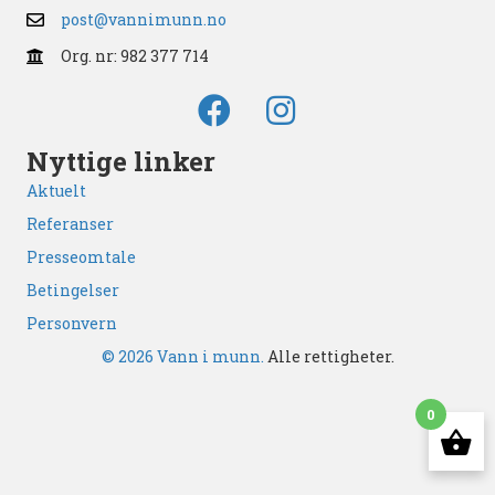
post@vannimunn.no
Org. nr: 982 377 714
Nyttige linker
Aktuelt
Referanser
Presseomtale
Betingelser
Personvern
© 2026 Vann i munn.
Alle rettigheter.
0