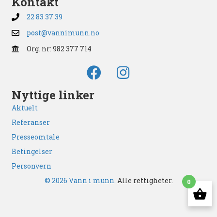
Kontakt
22 83 37 39
post@vannimunn.no
Org. nr: 982 377 714
Nyttige linker
Aktuelt
Referanser
Presseomtale
Betingelser
Personvern
© 2026 Vann i munn.
Alle rettigheter.
0