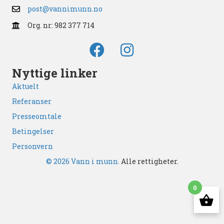
post@vannimunn.no
Org. nr: 982 377 714
Nyttige linker
Aktuelt
Referanser
Presseomtale
Betingelser
Personvern
© 2026 Vann i munn.
Alle rettigheter.
0