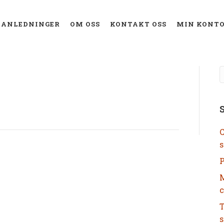
ANLEDNINGER
OM OSS
KONTAKT OSS
MIN KONT
C
s
P
M
c
T