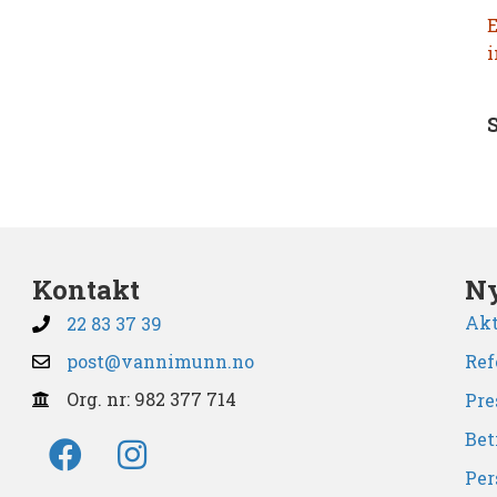
E
i
Kontakt
Ny
Akt
22 83 37 39
post@vannimunn.no
Ref
Org. nr: 982 377 714
Pre
Bet
Per