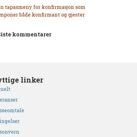
n tapasmeny for konfirmasjon som
mponer både konfirmant og gjester
Siste kommentarer
ttige linker
uelt
eranser
sseomtale
ingelser
sonvern