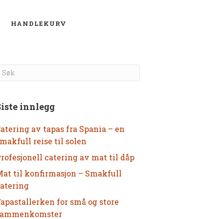
O
HANDLEKURV
Siste innlegg
atering av tapas fra Spania – en
makfull reise til solen
rofesjonell catering av mat til dåp
at til konfirmasjon – Smakfull
atering
apastallerken for små og store
sammenkomster