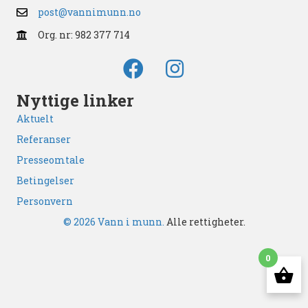
post@vannimunn.no
Org. nr: 982 377 714
Nyttige linker
Aktuelt
Referanser
Presseomtale
Betingelser
Personvern
© 2026 Vann i munn.
Alle rettigheter.
0