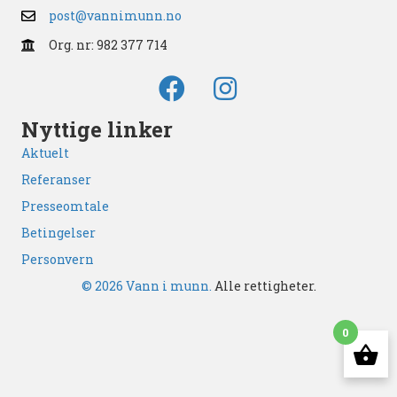
post@vannimunn.no
Org. nr: 982 377 714
Nyttige linker
Aktuelt
Referanser
Presseomtale
Betingelser
Personvern
© 2026 Vann i munn.
Alle rettigheter.
0