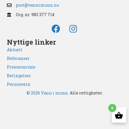
post@vannimunn.no
Org. nr: 982 377 714
Nyttige linker
Aktuelt
Referanser
Presseomtale
Betingelser
Personvern
© 2026 Vann i munn.
Alle rettigheter.
0