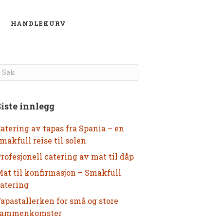
O
HANDLEKURV
Siste innlegg
atering av tapas fra Spania – en
makfull reise til solen
rofesjonell catering av mat til dåp
at til konfirmasjon – Smakfull
atering
apastallerken for små og store
sammenkomster