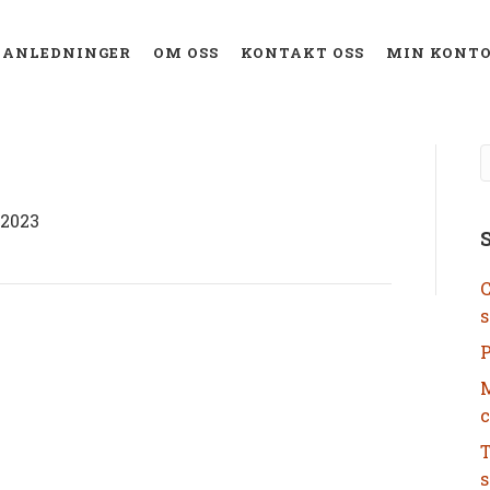
ANLEDNINGER
OM OSS
KONTAKT OSS
MIN KONT
 2023
C
s
P
M
c
T