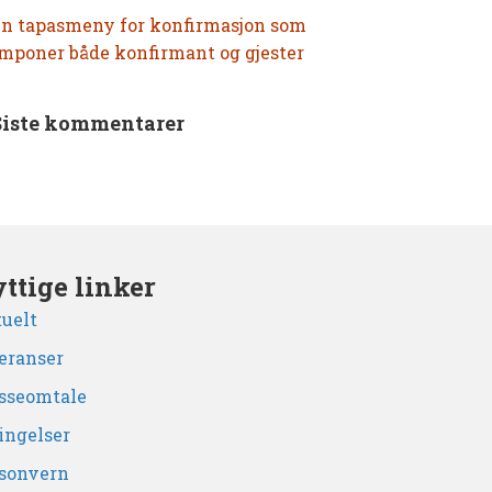
n tapasmeny for konfirmasjon som
mponer både konfirmant og gjester
Siste kommentarer
ttige linker
uelt
eranser
sseomtale
ingelser
sonvern