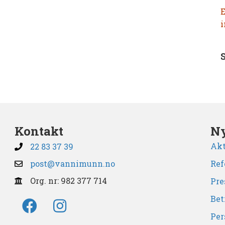
E
i
Kontakt
Ny
Akt
22 83 37 39
post@vannimunn.no
Ref
Org. nr: 982 377 714
Pre
Bet
Per