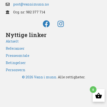
post@vannimunn.no
Org. nr: 982 377 714
Nyttige linker
Aktuelt
Referanser
Presseomtale
Betingelser
Personvern
© 2026 Vann i munn.
Alle rettigheter.
0